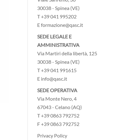
30038 - Spinea (VE)
T +39 041 995202
E formazione@qasc.it
SEDE LEGALE E
AMMINISTRATIVA
Via Martiri della libertà, 125
30038 - Spinea (VE)
T +39 041 991615
E info@qasc.it
SEDE OPERATIVA
Via Monte Nero, 4
67043 - Celano (AQ)
T +39 0863 792752
F +39 0863 792752
Privacy Policy