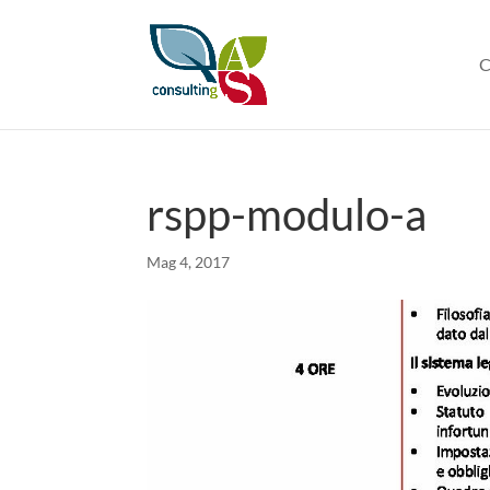
C
rspp-modulo-a
Mag 4, 2017