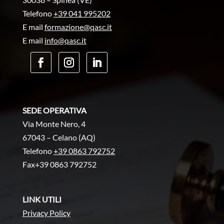
Telefono
+39 041 995202
E mail
formazione@qasc.it
E mail
info@qasc.it
SEDE OPERATIVA
Via Monte Nero, 4
67043 – Celano (AQ)
Telefono
+39 0863 792752
Fax+39 0863 792752
LINK UTILI
Privacy Policy