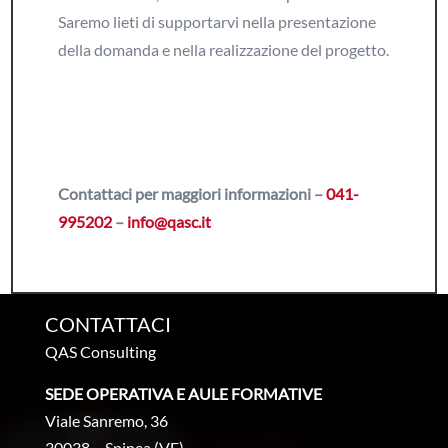
Saremo lieti di supportarvi nella presentazione
della domanda e nella realizzazione del progetto.
Contattaci per maggiori informazioni –
041-
995202
–
info@qasc.it
CONTATTACI
QAS Consulting
SEDE OPERATIVA E AULE FORMATIVE
Viale Sanremo, 36
30038 – Spinea (VE)