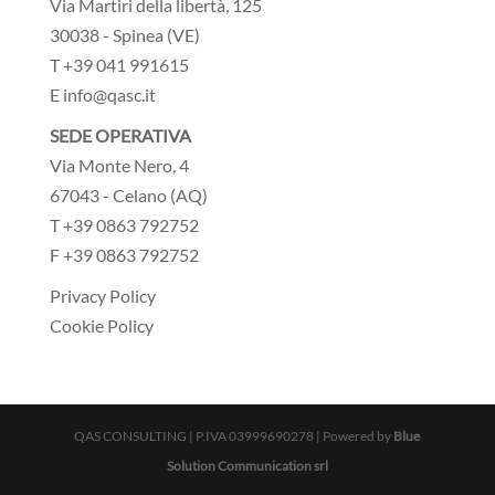
Via Martiri della libertà, 125
30038 - Spinea (VE)
T +39 041 991615
E info@qasc.it
SEDE OPERATIVA
Via Monte Nero, 4
67043 - Celano (AQ)
T +39 0863 792752
F +39 0863 792752
Privacy Policy
Cookie Policy
QAS CONSULTING | P.IVA 03999690278 | Powered by
Blue
Solution Communication srl