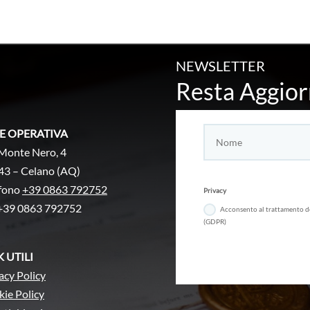
NEWSLETTER
Resta Aggior
E OPERATIVA
Monte Nero, 4
43 – Celano (AQ)
efono
+39 0863 792752
Privacy
+39 0863 792752
Acconsento al trattamento d
(GDPR)
K UTILI
acy Policy
ie Policy