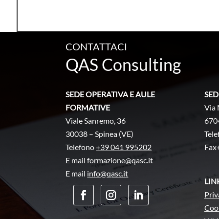
CONTATTACI
QAS Consulting
SEDE OPERATIVA E AULE
SED
FORMATIVE
Via 
Viale Sanremo, 36
670
30038 – Spinea (VE)
Tel
Telefono
+39 041 995202
Fax
E mail
formazione@qasc.it
E mail
info@qasc.it
LIN
Priv
Cook