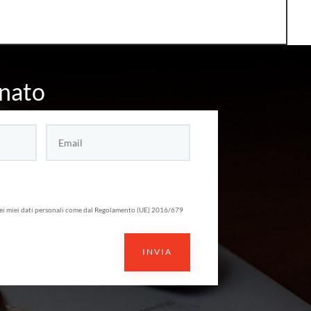
nato
ei miei dati personali come dal Regolamento (UE) 2016/679
INVIA