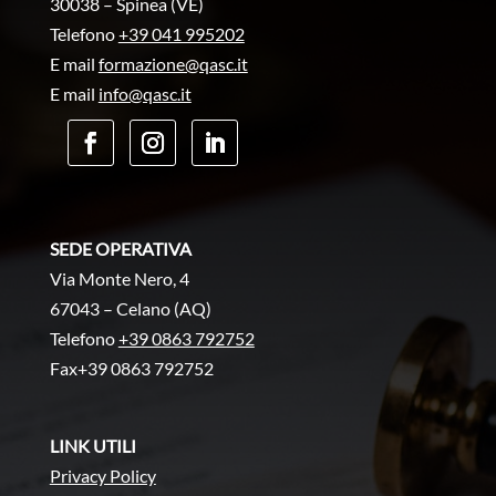
30038 – Spinea (VE)
Telefono
+39 041 995202
E mail
formazione@qasc.it
E mail
info@qasc.it
SEDE OPERATIVA
Via Monte Nero, 4
67043 – Celano (AQ)
Telefono
+39 0863 792752
Fax+39 0863 792752
LINK UTILI
Privacy Policy