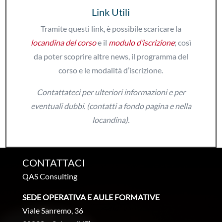
Link Utili
Tramite questi link, è possibile scaricare la
locandina del corso
e il
modulo d’iscrizione
; così
da poter scoprire altre news, il programma del
corso e le modalità d’iscrizione.
Contattateci per ulteriori informazioni e per
eventuali dubbi. (contatti a fondo pagina e nella
locandina).
CONTATTACI
QAS Consulting
SEDE OPERATIVA E AULE FORMATIVE
Viale Sanremo, 36