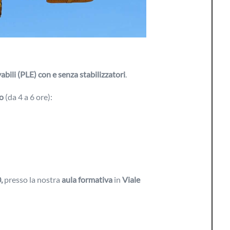
abili (PLE) con e senza stabilizzatori
.
o
(da 4 a 6 ore):
,
presso la nostra
aula formativa
in
Viale