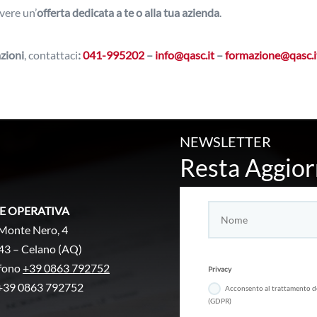
vere un’
offerta dedicata a te o alla tua azienda
.
zioni
, contattaci
:
041-995202
–
info@qasc.it
–
formazione@qasc.i
NEWSLETTER
Resta Aggior
E OPERATIVA
Monte Nero, 4
43 – Celano (AQ)
efono
+39 0863 792752
Privacy
+39 0863 792752
Acconsento al trattamento d
(GDPR)