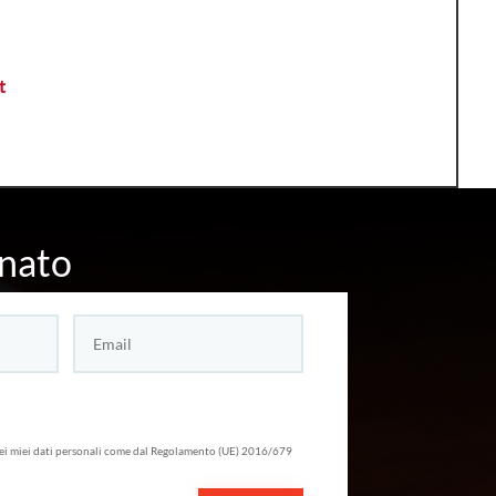
t
nato
ei miei dati personali come dal Regolamento (UE) 2016/679