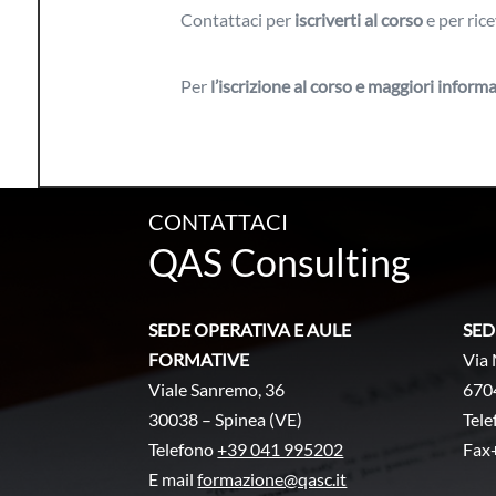
Contattaci per
iscriverti al corso
e per rice
Per
l’iscrizione al corso e
maggiori informa
CONTATTACI
QAS Consulting
SEDE OPERATIVA E AULE
SED
FORMATIVE
Via 
Viale Sanremo, 36
670
30038 – Spinea (VE)
Tel
Telefono
+39 041 995202
Fax
E mail
formazione@qasc.it