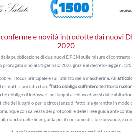
 conferme e novità introdotte dai nuovi 
2020
ta dalla pubblicazione di due nuovi DPCM sulle misure di contrast
ro prorogata sino al 31 gennaio 2021 grazie al decreto-legge n. 125
re, il focus principale è sull’utilizzo della mascherina. All’
articol
) è infatti riportato che è
“
fatto obbligo sull’intero territorio nazio
ché obbligo di indossarli nei luoghi al chiuso diversi dalle abitazioni
istiche dei luoghi o per le circostanze di fatto, sia garantita in mo
omunque con salvezza dei protocolli e delle linee guida anti-contag
ali, nonché delle linee guida per il consumo di cibi e bevande, e con
per i soggetti che stanno svolgendo attività sportiva;