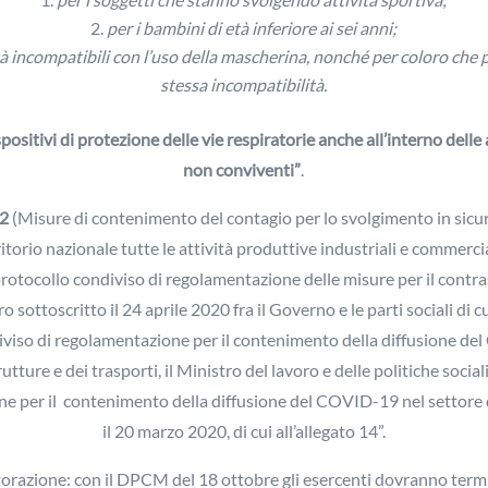
per i bambini di età inferiore ai sei anni;
tà incompatibili con l’uso della mascherina, nonché per coloro che p
stessa incompatibilità.
sitivi di protezione delle vie respiratorie anche all’interno delle
non conviventi
”
.
 2
(Misure di contenimento del contagio per lo svolgimento in sicure
itorio nazionale tutte le attività produttive industriali e commercial
protocollo condiviso di regolamentazione delle misure per il contra
ottoscritto il 24 aprile 2020 fra il Governo e le parti sociali di cui
iviso di regolamentazione per il contenimento della diffusione del 
tture e dei trasporti, il Ministro del lavoro e delle politiche sociali e
ne per il contenimento della diffusione del COVID-19 nel settore de
il 20 marzo 2020, di cui all’allegato 14”.
istorazione: con il DPCM del 18 ottobre gli esercenti dovranno term