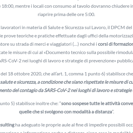
 18:00, mentre i locali con consumo al tavolo dovranno chiudere in
riaprire prima delle ore 5:00.
lavoratori in materia di Salute e Sicurezza sul Lavoro, il DPCM del
 le prove teoriche e pratiche effettuate dagli uffici della motorizzazi
atore su strada di merci e viaggiatori (…) nonché i
corsi di formazion
ttate le misure di cui al «Documento tecnico sulla possibile rimodu
RS-CoV-2 nei luoghi di lavoro e strategie di prevenzione» pubblica
el 18 ottobre 2020, che all’art. 1, comma 1 punto 6) stabilisce che
salute e sicurezza, a condizione che siano rispettate le misure di 
ento del contagio da SARS-CoV-2 nei luoghi di lavoro e strategie
nto 5) stabilisce inoltre che: “
sono sospese tutte le attività conve
quelle che si svolgono con modalità a distanza
”.
sulting
ha adeguato le proprie aule al fine di impedire possibili occ
rmazione e informazione anche a distanza, siano esse in modalità 