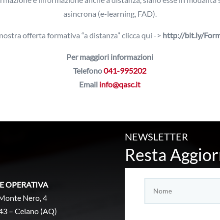
asincrona (e-learning, FAD).
 nostra offerta formativa “a distanza” clicca qui ->
http://bit.ly/F
Per maggiori informazioni
Telefono
041-995202
Email
info@qasc.it
NEWSLETTER
Resta Aggior
E OPERATIVA
Monte Nero, 4
43 – Celano (AQ)