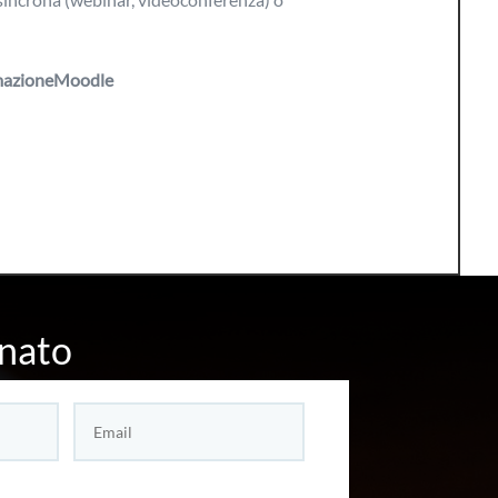
ormazioneMoodle
nato