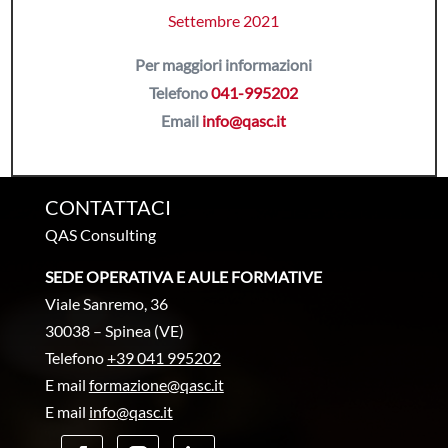
Settembre 2021
Per maggiori informazioni
Telefono
041-995202
Email
info@qasc.it
CONTATTACI
QAS Consulting
SEDE OPERATIVA E AULE FORMATIVE
Viale Sanremo, 36
30038 – Spinea (VE)
Telefono
+39 041 995202
E mail
formazione@qasc.it
E mail
info@qasc.it