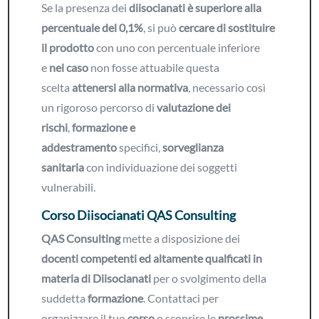
Se la presenza dei
diisocianati è superiore alla
percentuale del 0,1%
, si può
cercare di
sostituire
il prodotto
con uno con percentuale inferiore
e
nel caso
non fosse attuabile questa
scelta
attenersi alla normativa
, necessario così
un rigoroso percorso di
valutazione dei
rischi
,
formazione e
addestramento
specifici,
sorveglianza
sanitaria
con individuazione dei soggetti
vulnerabili.
Corso Diisocianati QAS Consulting
QAS Consulting
mette a disposizione dei
docenti competenti ed altamente qualficati in
materia di Diisocianati
per o svolgimento della
suddetta
formazione
. Contattaci per
organizzare il tuo
corso
o scoprire le
prossime