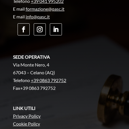
Telefono
+39 041 995202
E mail
formazione@qasc.it
E mail
info@qasc.it
SEDE OPERATIVA
Via Monte Nero, 4
67043 – Celano (AQ)
Telefono
+39 0863 792752
Fax+39 0863 792752
LINK UTILI
Privacy Policy
Cookie Policy