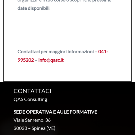
date disponibili
.
Contattaci per maggiori informazioni –
041-
995202
–
info@qasc.it
CONTATTACI
QAS Consulting
SEDE OPERATIVA E AULE FORMATIVE
Viale Sanremo, 36
30038 – Spinea (VE)