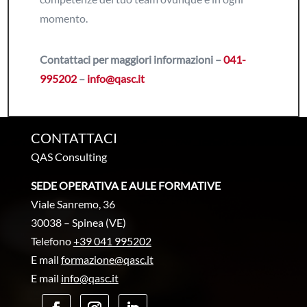
momento.
Contattaci per maggiori informazioni –
041-
995202
–
info@qasc.it
CONTATTACI
QAS Consulting
SEDE OPERATIVA E AULE FORMATIVE
Viale Sanremo, 36
30038 – Spinea (VE)
Telefono
+39 041 995202
E mail
formazione@qasc.it
E mail
info@qasc.it