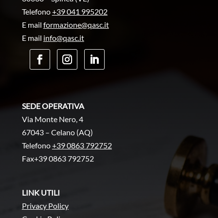
Telefono
+39 041 995202
E mail
formazione@qasc.it
E mail
info@qasc.it
SEDE OPERATIVA
Via Monte Nero, 4
67043 – Celano (AQ)
Telefono
+39 0863 792752
Fax+39 0863 792752
LINK UTILI
Privacy Policy