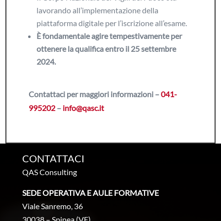
lavorando all’implementazione della
piattaforma digitale per l’iscrizione all’esame.
È fondamentale agire tempestivamente per
ottenere la qualifica entro il 25 settembre
2024.
Contattaci per maggiori informazioni –
041-
995202
–
info@qasc.it
CONTATTACI
QAS Consulting
SEDE OPERATIVA E AULE FORMATIVE
Viale Sanremo, 36
30038 – Spinea (VE)