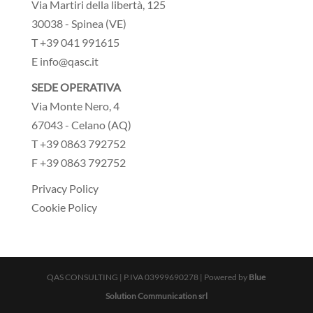
Via Martiri della libertà, 125
30038 - Spinea (VE)
T +39 041 991615
E info@qasc.it
SEDE OPERATIVA
Via Monte Nero, 4
67043 - Celano (AQ)
T +39 0863 792752
F +39 0863 792752
Privacy Policy
Cookie Policy
QAS CONSULTING | P.IVA 03999690278 | Powered by
Blue
Solution Communication srl