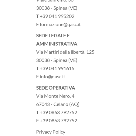
30038 - Spinea (VE)
T +39 041 995202
E formazione@qasc.it
SEDE LEGALE E
AMMINISTRATIVA
Via Martiri della libertà, 125
30038 - Spinea (VE)
T +39 041 991615
E info@qasc.it
SEDE OPERATIVA
Via Monte Nero, 4
67043 - Celano (AQ)
T +39 0863 792752
F +39 0863 792752
Privacy Policy