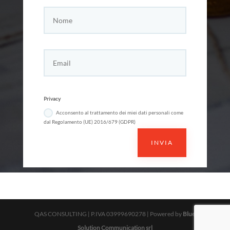
Privacy
Acconsento al trattamento dei miei dati personali come
dal Regolamento (UE) 2016/679 (GDPR)
INVIA
QAS CONSULTING | P.IVA 03999690278 | Powered by
Blue
Solution Communication srl