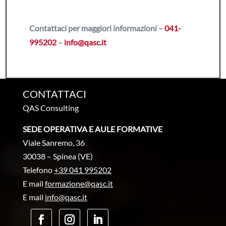
Contattaci per maggiori informazioni –
041-
995202
–
info@qasc.it
CONTATTACI
QAS Consulting
SEDE OPERATIVA E AULE FORMATIVE
Viale Sanremo, 36
30038 – Spinea (VE)
Telefono
+39 041 995202
E mail
formazione@qasc.it
E mail
info@qasc.it