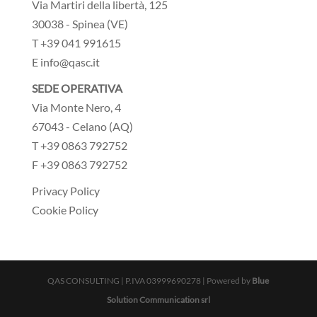
Via Martiri della libertà, 125
30038 - Spinea (VE)
T +39 041 991615
E info@qasc.it
SEDE OPERATIVA
Via Monte Nero, 4
67043 - Celano (AQ)
T +39 0863 792752
F +39 0863 792752
Privacy Policy
Cookie Policy
QAS CONSULTING | P.IVA 03999690278 | Powered by
Blue
Solution Communication srl