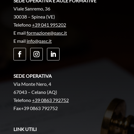
SEDE OPERATIVA E AULE FORMATIVE
Viale Sanremo, 36
30038 – Spinea (VE)
Telefono
+39 041 995202
E mail
formazione@qasc.it
E mail
info@qasc.it
SEDE OPERATIVA
Via Monte Nero, 4
67043 – Celano (AQ)
Telefono
+39 0863 792752
Fax+39 0863 792752
LINK UTILI