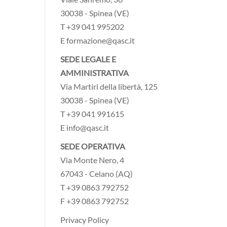
30038 - Spinea (VE)
T +39 041 995202
E formazione@qasc.it
SEDE LEGALE E
AMMINISTRATIVA
Via Martiri della libertà, 125
30038 - Spinea (VE)
T +39 041 991615
E info@qasc.it
SEDE OPERATIVA
Via Monte Nero, 4
67043 - Celano (AQ)
T +39 0863 792752
F +39 0863 792752
Privacy Policy