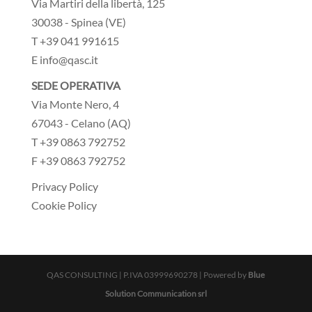
Via Martiri della libertà, 125
30038 - Spinea (VE)
T +39 041 991615
E info@qasc.it
SEDE OPERATIVA
Via Monte Nero, 4
67043 - Celano (AQ)
T +39 0863 792752
F +39 0863 792752
Privacy Policy
Cookie Policy
QAS CONSULTING | P.IVA 03999690278 | Powered by
Blue
Solution Communication srl