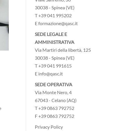
30038 - Spinea (VE)
T +39 041 995202
E formazione@qasc.it
SEDE LEGALE E
AMMINISTRATIVA
Via Martiri della libertà, 125
30038 - Spinea (VE)
T +39 041 991615
E info@qasc.it
SEDE OPERATIVA
Via Monte Nero, 4
67043 - Celano (AQ)
T +39 0863 792752
e
F +39 0863 792752
Privacy Policy