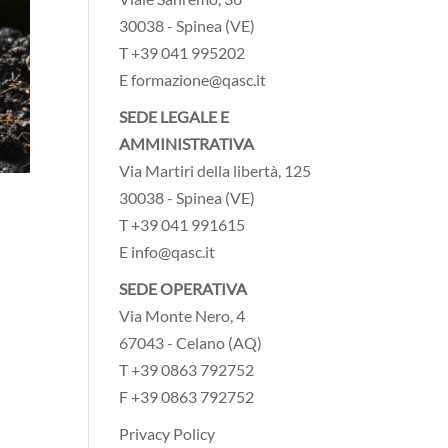
30038 - Spinea (VE)
T +39 041 995202
E formazione@qasc.it
SEDE LEGALE E
AMMINISTRATIVA
Via Martiri della libertà, 125
30038 - Spinea (VE)
T +39 041 991615
E info@qasc.it
SEDE OPERATIVA
Via Monte Nero, 4
67043 - Celano (AQ)
T +39 0863 792752
F +39 0863 792752
Privacy Policy