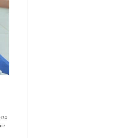
orso
ome