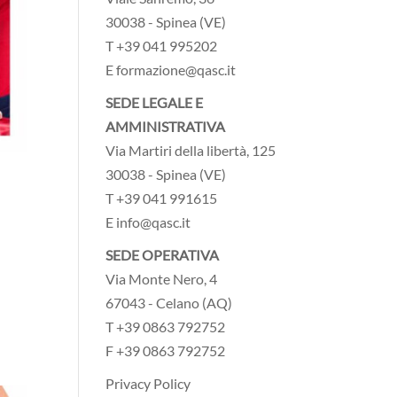
30038 - Spinea (VE)
T +39 041 995202
E formazione@qasc.it
SEDE LEGALE E
AMMINISTRATIVA
Via Martiri della libertà, 125
30038 - Spinea (VE)
T +39 041 991615
E info@qasc.it
SEDE OPERATIVA
Via Monte Nero, 4
67043 - Celano (AQ)
T +39 0863 792752
F +39 0863 792752
Privacy Policy