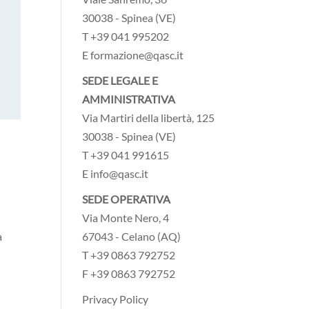
30038 - Spinea (VE)
T +39 041 995202
E formazione@qasc.it
SEDE LEGALE E
AMMINISTRATIVA
Via Martiri della libertà, 125
30038 - Spinea (VE)
T +39 041 991615
E info@qasc.it
SEDE OPERATIVA
Via Monte Nero, 4
67043 - Celano (AQ)
a
T +39 0863 792752
F +39 0863 792752
Privacy Policy