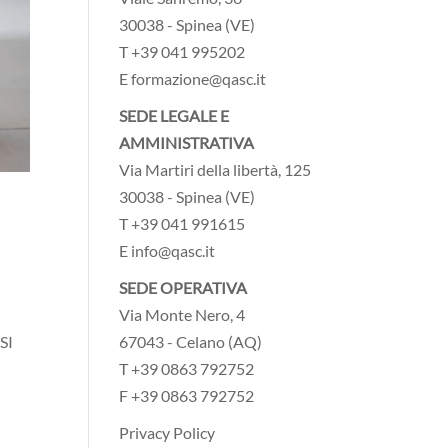
30038 - Spinea (VE)
T +39 041 995202
E formazione@qasc.it
SEDE LEGALE E
AMMINISTRATIVA
Via Martiri della libertà, 125
30038 - Spinea (VE)
T +39 041 991615
E info@qasc.it
SEDE OPERATIVA
Via Monte Nero, 4
67043 - Celano (AQ)
SI
T +39 0863 792752
F +39 0863 792752
Privacy Policy