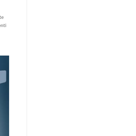
te
enti