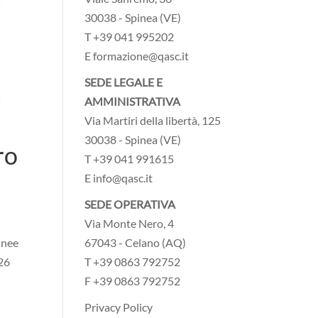
30038 - Spinea (VE)
T +39 041 995202
E formazione@qasc.it
SEDE LEGALE E
AMMINISTRATIVA
Via Martiri della libertà, 125
30038 - Spinea (VE)
ro
T +39 041 991615
E info@qasc.it
SEDE OPERATIVA
Via Monte Nero, 4
67043 - Celano (AQ)
Linee
T +39 0863 792752
026
F +39 0863 792752
Privacy Policy